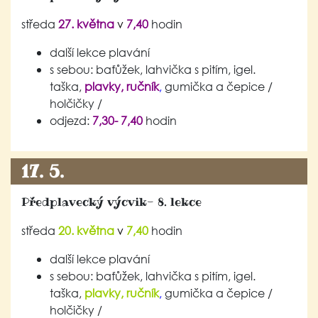
středa
27. května
v
7,40
hodin
další lekce plavání
s sebou: baťůžek, lahvička s pitím, igel.
taška,
plavky, ručník
,
gumička a čepice /
holčičky /
odjezd:
7,30- 7,40
hodin
17. 5.
Předplavecký výcvik- 8. lekce
středa
20. května
v
7,40
hodin
další lekce plavání
s sebou: baťůžek, lahvička s pitím, igel.
taška,
plavky, ručník
,
gumička a čepice /
holčičky /