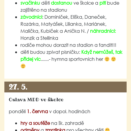
svačinku
děti
dostanou
ve školce a
pití
bude
zajištěno na stadionu
závodníci
: Dominiček, Eliška, Daneček,
Rozárka, Matyášek, Lilianka, Mariánek,
Malička, Kubíček a Anička N. /
náhradníci:
Honzík a Stellinka
rodiče mohou dorazit na stadion a fandit!!!
děti budou zpívat písničku:
Když nemůžeš, tak
přidej víc
.......- hymna sportovních her
27. 5.
Oslava MDD ve školce
pondělí
1. června
v dopol. hodinách
hry a soutěže
na šk. zahradě
odměny
a
zmrzlinka
pro všechny děti