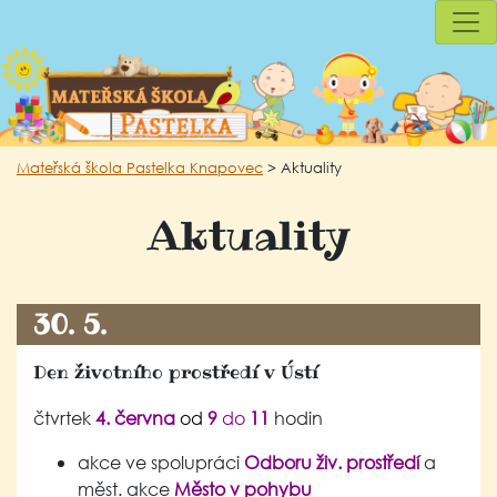
Mateřská škola Pastelka Knapovec
>
Aktuality
Aktuality
30. 5.
Den životního prostředí v Ústí
čtvrtek
4. června
od
9
do
11
hodin
akce ve spolupráci
Odboru živ. prostředí
a
měst. akce
Město v pohybu