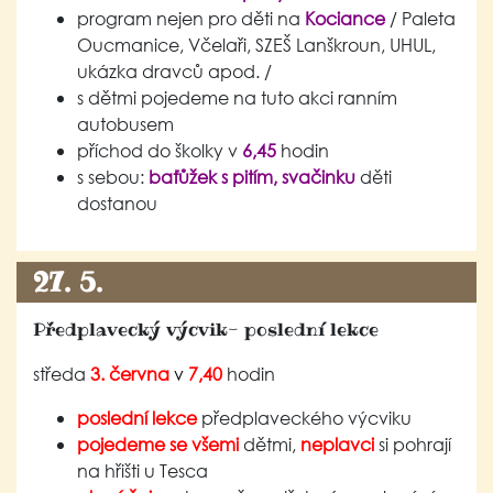
program nejen pro děti na
Kociance
/ Paleta
Oucmanice, Včelaři, SZEŠ Lanškroun, UHUL,
ukázka dravců apod. /
s dětmi pojedeme na tuto akci ranním
autobusem
příchod do školky v
6,45
hodin
s sebou:
baťůžek s pitím, svačinku
děti
dostanou
27. 5.
Předplavecký výcvik- poslední lekce
středa
3. června
v
7,40
hodin
poslední lekce
předplaveckého výcviku
pojedeme se všemi
dětmi,
neplavci
si pohrají
na hřišti u Tesca