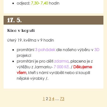
odjezd:
7,30- 7,40
hodin
17. 5.
Kino v kopuli
úterý 19. května v 9 hodin
promítání
3 pohádek
dle našeho výběru v
3D
projekci
promítání je pro děti
zdarma
,
placeno
je z
výtěžku z Jarmarku-
7 000 Kč.
/
Děkujeme
všem
, kteří s námi vyráběli nebo si koupili
nějaké výrobky /.
1
2
3
4
…
73