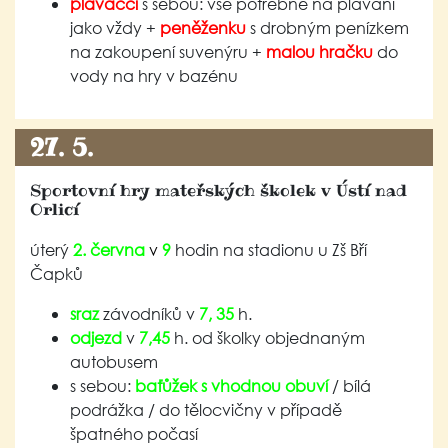
plaváčci
s sebou: vše potřebné na plavání
jako vždy +
peněženku
s drobným penízkem
na zakoupení suvenýru +
malou hračku
do
vody na hry v bazénu
27. 5.
Sportovní hry mateřských školek v Ústí nad
Orlicí
úterý
2. června
v
9
hodin na stadionu u Zš Bří
Čapků
sraz
závodníků v
7, 35
h.
odjezd
v
7,45
h. od školky objednaným
autobusem
s sebou:
baťůžek s vhodnou obuví
/ bílá
podrážka / do tělocvičny v případě
špatného počasí