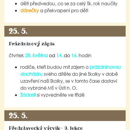
děti předvedou, co se za celý šk. rok naučily
dárečky
a překvapení pro děti
25. 5.
Prázdninový zápis
čtvrtek
28. května
od
14.
do
16.
hodin
rodiče, kteří budou mít zájem o
prázdninovou
docházku
svého dítěte do jiné školky v době
uzavření naší školky, se v tomto čase dostaví
do vybrané Mš v Ústí n. O.
žádosti
si vyzvedněte ve třídě
25. 5.
Předplavecký výcvik- 9. lekce