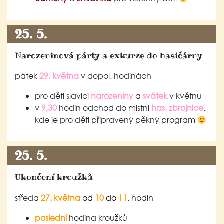
25. 5.
Narozeninová párty a exkurze do hasičárny
pátek
29. května
v dopol. hodinách
pro děti slavící
narozeniny
a
svátek
v květnu
v
9,30
hodin odchod do místní
has. zbrojnice
,
kde je pro děti připravený pěkný program
25. 5.
Ukončení kroužků
středa
27. května
od
10
do
11
. hodin
poslední
hodina kroužků