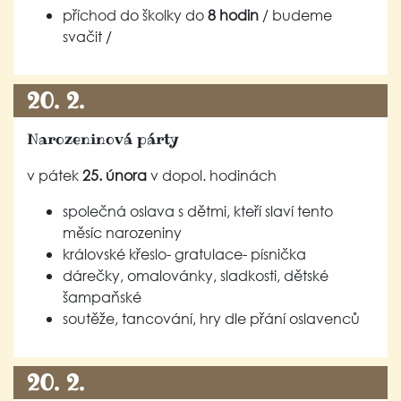
příchod do školky do
8 hodin
/ budeme
svačit /
20. 2.
Narozeninová párty
v pátek
25. února
v dopol. hodinách
společná oslava s dětmi, kteří slaví tento
měsíc narozeniny
královské křeslo- gratulace- písnička
dárečky, omalovánky, sladkosti, dětské
šampaňské
soutěže, tancování, hry dle přání oslavenců
20. 2.