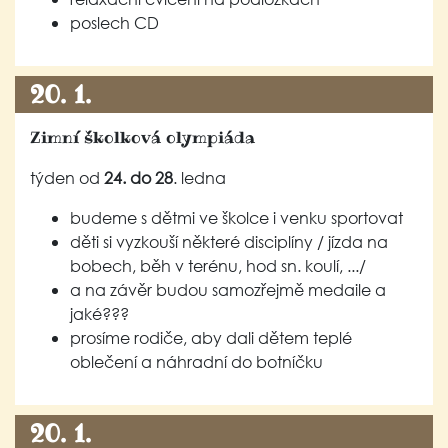
poslech CD
20. 1.
Zimní školková olympiáda
týden od
24. do 28
. ledna
budeme s dětmi ve školce i venku sportovat
děti si vyzkouší některé disciplíny / jízda na
bobech, běh v terénu, hod sn. koulí, .../
a na závěr budou samozřejmě medaile a
jaké???
prosíme rodiče, aby dali dětem teplé
oblečení a náhradní do botníčku
20. 1.