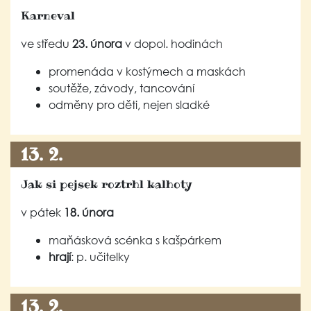
Karneval
ve středu
23. února
v dopol. hodinách
promenáda v kostýmech a maskách
soutěže, závody, tancování
odměny pro děti, nejen sladké
13. 2.
Jak si pejsek roztrhl kalhoty
v pátek
18. února
maňásková scénka s kašpárkem
hrají
: p. učitelky
13. 2.