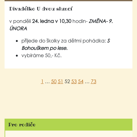
Divadélko U dvou sluncí
v pondělí
24. ledna v 10,30
hodin-
ZMĚNA- 9.
ÚNORA
přijede do školky za dětmi pohádka:
S
Bohouškem po lese.
vybíráme 50,- Kč.
1
…
50
51
52
53
54
…
73
Pro rodiče