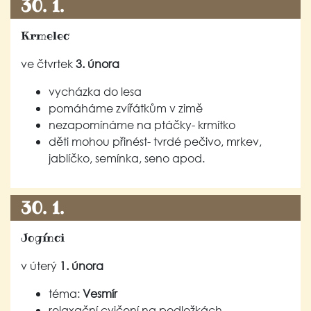
30. 1.
Krmelec
ve čtvrtek
3. února
vycházka do lesa
pomáháme zvířátkům v zimě
nezapomínáme na ptáčky- krmítko
děti mohou přinést- tvrdé pečivo, mrkev,
jablíčko, semínka, seno apod.
30. 1.
Jogínci
v úterý
1. února
téma:
Vesmír
relaxační cvičení na podložkách