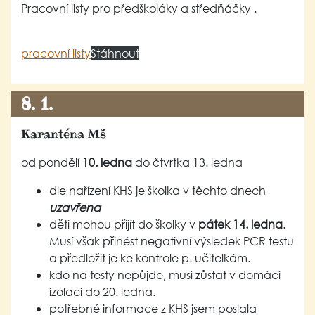
Pracovní listy pro předškoláky a středňáčky .
pracovní listy
Stáhnout
8. 1.
Karanténa Mš
od pondělí
10. ledna
do čtvrtka 13. ledna
dle nařízení KHS je školka v těchto dnech
uzavřena
děti mohou přijít do školky v
pátek 14. ledna
.
Musí však přinést negativní výsledek PCR testu
a předložit je ke kontrole p. učitelkám.
kdo na testy nepůjde, musí zůstat v domácí
izolaci do 20. ledna.
potřebné informace z KHS jsem poslala