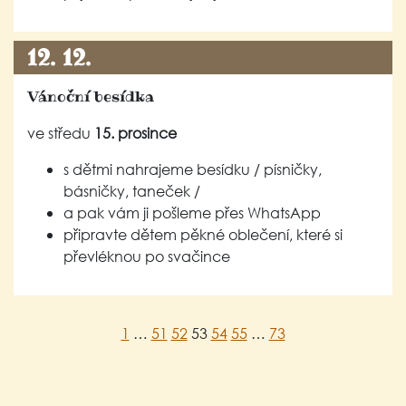
12. 12.
Vánoční besídka
ve středu
15. prosince
s dětmi nahrajeme besídku / písničky,
básničky, taneček /
a pak vám ji pošleme přes WhatsApp
připravte dětem pěkné oblečení, které si
převléknou po svačince
1
…
51
52
53
54
55
…
73