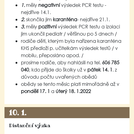
1.
měly
negativní
výsledek PCR testu -
nejdříve 14.1.
2.
skončila jim
karanténa
- nejdříve 21.1.
3.
měly
pozitivní
výsledek PCR testu a izolaci
jim ukončil pediatr / většinou po 5 dnech /
rodiče dětí, kterým byla nařízena karanténa
KHS předloží p. učitelkám výsledek testů / v
mobilu, přeposláno apod. /
prosíme rodiče, aby nahlásili na tel.
606 785
040
, kdo přijde do školky už v
pátek 14. 1
. z
důvodu počtu uvařených obědů
obědy se tento měsíc platí mimořádně až v
pondělí 17. 1
a
úterý 18. 1.2022
10. 1.
Distanční výuka