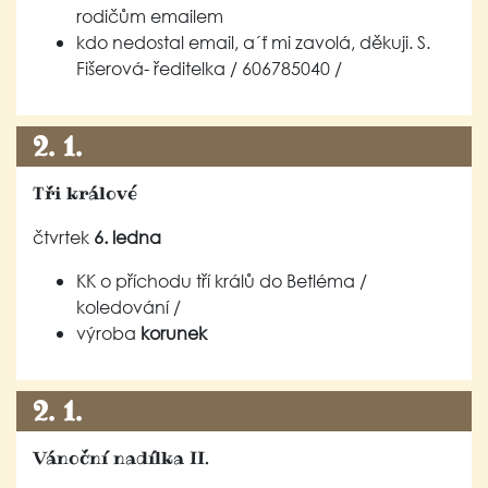
rodičům emailem
kdo nedostal email, a´ť mi zavolá, děkuji. S.
Fišerová- ředitelka / 606785040 /
2. 1.
Tři králové
čtvrtek
6. ledna
KK o příchodu tří králů do Betléma /
koledování /
výroba
korunek
2. 1.
Vánoční nadílka II.