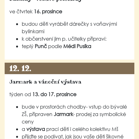
ve čtvrtek
16. prosince
budou děti vyrábět dárečky s voňavými
bylinkami
k občerstvení jim p. učitelky připraví:
teplý
Punč
podle
Médi Pusíka
12. 12.
Jarmark a vánoční výstava
týden od
13. do 17. prosince
bude v prostorách chodby- vstup do bývalé
ZŠ, připraven
Jarmark
- prodej za symbolické
ceny
a
výstava
prací dětí i celého kolektivu Mš
přijďte se podívat, jak jsou vaše děti šikovné