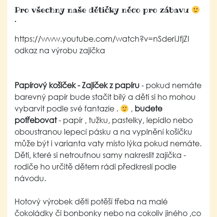
Pro všechny naše dětičky něco pro zábavu
.
https://www.youtube.com/watch?v=nSderiJfjZI
odkaz na výrobu zajíčka
Papírový košíček -
Zajíček z papíru
- pokud nemáte
barevný papír bude stačit bílý a děti si ho mohou
vybarvit podle své fantazie .
,
budete
potřebovat
- papír , tužku, pastelky, lepidlo nebo
oboustranou lepecí pásku a na vyplnění košíčku
může být i varianta vaty místo lýka pokud nemáte.
Děti, které si netroufnou samy nakreslit zajíčka -
rodiče ho určitě dětem rádi předkreslí podle
návodu.
Hotový výrobek děti potěší třeba na malé
čokoládky či bonbonky nebo na cokoliv jiného ,co