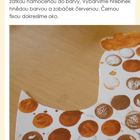
zátkou namočenou do barvy. Vybarvíme hřebínek
hnědou barvou a zobáček červenou. Černou
fixou dokreslíme oko.