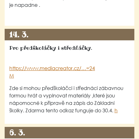
je napadne .
14. 3.
Pro předškoláčky i středňáčky.
https://www.mediacreator.cz/…=24
M
Zde si mohou předškoláčci i střednáci zábavnou
formou hrát a vyplnovat materiály ,které jsou
nápomocné k přípravě na zápis do Základní
školky. Zdarma tento odkaz funguje do 30.4.
h
6. 3.