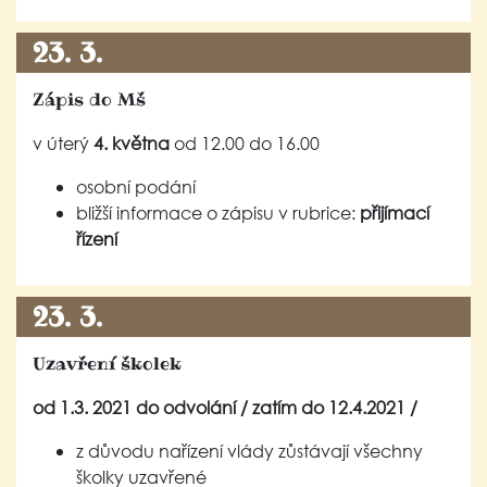
23. 3.
Zápis do Mš
v úterý
4. května
od 12.00 do 16.00
osobní podání
bližší informace o zápisu v rubrice:
přijímací
řízení
23. 3.
Uzavření školek
od 1.3. 2021 do odvolání / zatím do 12.4.2021 /
z důvodu nařízení vlády zůstávají všechny
školky uzavřené