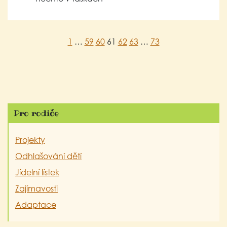
1
…
59
60
61
62
63
…
73
Pro rodiče
Projekty
Odhlašování dětí
Jídelní lístek
Zajímavosti
Adaptace