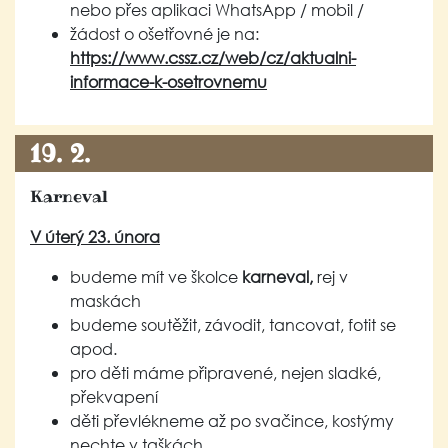
nebo přes aplikaci WhatsApp / mobil /
žádost o ošetřovné je na:
https://www.cssz.cz/web/cz/aktualni-
informace-k-osetrovnemu
19. 2.
Karneval
V úterý 23. února
budeme mít ve školce
karneval,
rej v
maskách
budeme soutěžit, závodit, tancovat, fotit se
apod.
pro děti máme připravené, nejen sladké,
překvapení
děti převlékneme až po svačince, kostýmy
nechte v taškách