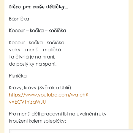
Něco pro naše dětičky…
Básnička
Kocour – kočka – kočička
Kocour - kočka - kočička,
velký – menší – maličká.
Ta čtvrtá je na hraní,
do postýlky na spaní.
Písnička
Krávy, krávy (Svěrák a Uhlíř)
https://www.youtube.com/watch?
v=ECVThiZaWJU
Pro menší děti pracovní list na uvolnění ruky
kroužení kolem splepičky: