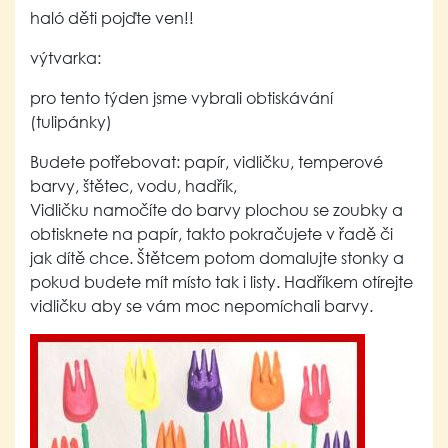
haló děti pojďte ven!!
výtvarka:
pro tento týden jsme vybrali obtiskávání
(tulipánky)
Budete potřebovat: papír, vidličku, temperové
barvy, štětec, vodu, hadřík,
Vidličku namočíte do barvy plochou se zoubky a
obtisknete na papír, takto pokračujete v řadě či
jak dítě chce. Štětcem potom domalujte stonky a
pokud budete mít místo tak i listy. Hadříkem otírejte
vidličku aby se vám moc nepomíchali barvy.