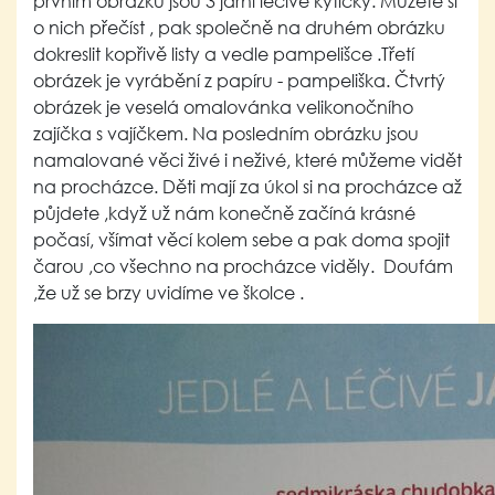
prvním obrázku jsou 3 jarní léčivé kytičky. Můžete si
o nich přečíst , pak společně na druhém obrázku
dokreslit kopřivě listy a vedle pampelišce .Třetí
obrázek je vyrábění z papíru - pampeliška. Čtvrtý
obrázek je veselá omalovánka velikonočního
zajíčka s vajíčkem. Na posledním obrázku jsou
namalované věci živé i neživé, které můžeme vidět
na procházce. Děti mají za úkol si na procházce až
půjdete ,když už nám konečně začíná krásné
počasí, všímat věcí kolem sebe a pak doma spojit
čarou ,co všechno na procházce viděly. Doufám
,že už se brzy uvidíme ve školce .