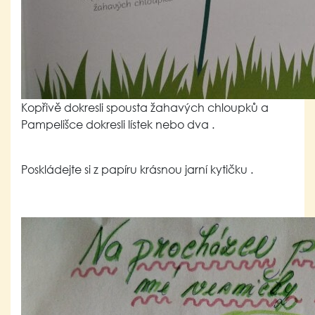
Kopřivě dokresli spousta žahavých chloupků a
Pampelišce dokresli lístek nebo dva .
Poskládejte si z papíru krásnou jarní kytičku .